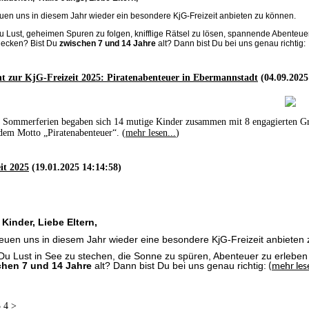
euen uns in diesem Jahr wieder ein besondere KjG-Freizeit anbieten zu können.
u Lust, geheimen Spuren zu folgen, knifflige Rätsel zu lösen, spannende Abenteu
decken? Bist Du
zwischen 7 und 14 Jahre
alt? Dann bist Du bei uns genau richtig:
ht zur KjG-Freizeit 2025: Piratenabenteuer in Ebermannstadt
(04.09.2025
 Sommerferien begaben sich 14 mutige Kinder zusammen mit 8 engagierten Grup
dem Motto „Piratenabenteuer“. (
mehr lesen...
)
it 2025
(19.01.2025 14:14:58)
 Kinder,
Liebe Eltern,
reuen uns in diesem Jahr wieder eine besondere KjG-Freizeit anbieten
Du Lust in See zu stechen, die Sonne zu spüren, Abenteuer zu erlebe
chen 7 und 14 Jahre
alt? Dann bist Du bei uns genau richtig:
(
mehr lese
3
4
>