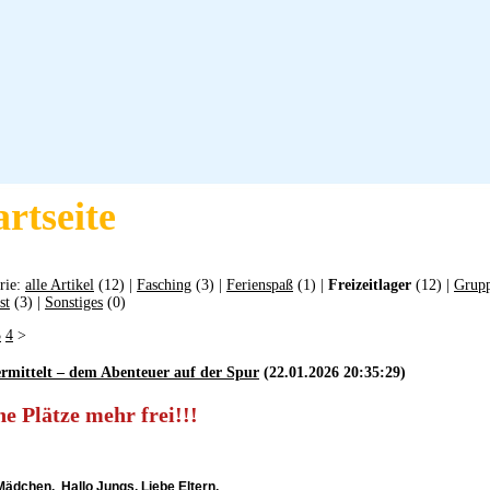
artseite
rie:
alle Artikel
(12) |
Fasching
(3) |
Ferienspaß
(1) |
Freizeitlager
(12) |
Grupp
st
(3) |
Sonstiges
(0)
3
4
>
rmittelt – dem Abenteuer auf der Spur
(22.01.2026 20:35:29)
e Plätze mehr frei!!!
 Mädchen,
Hallo Jungs,
Liebe Eltern,