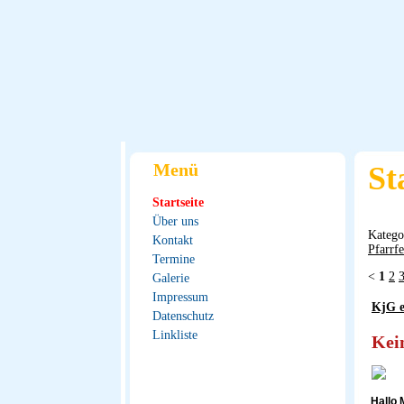
Menü
St
Startseite
Über uns
Katego
Kontakt
Pfarrfe
Termine
<
1
2
Galerie
Impressum
KjG e
Datenschutz
Linkliste
Kein
Hallo