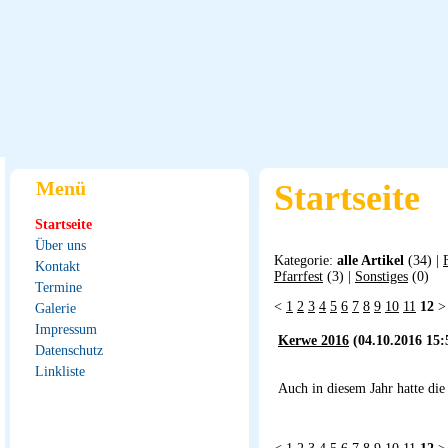
Menü
Startseite
Startseite
Über uns
Kategorie:
alle Artikel
(34) |
Kontakt
Pfarrfest
(3) |
Sonstiges
(0)
Termine
<
1
2
3
4
5
6
7
8
9
10
11
12
>
Galerie
Impressum
Kerwe 2016
(04.10.2016 15:
Datenschutz
Linkliste
Auch in diesem Jahr hatte die