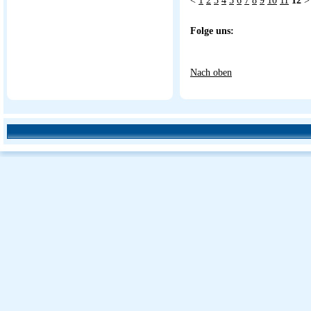
<
1
2
3
4
5
6
7
8
9
10
11
12
>
Folge uns:
Nach oben