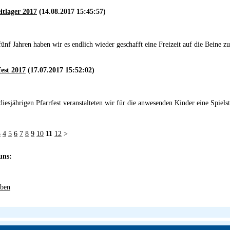
itlager 2017
(14.08.2017 15:45:57)
ünf Jahren haben wir es endlich wieder geschafft eine Freizeit auf die Beine zu 
fest 2017
(17.07.2017 15:52:02)
iesjährigen Pfarrfest veranstalteten wir für die anwesenden Kinder eine Spielst
3
4
5
6
7
8
9
10
11
12
>
uns:
ben