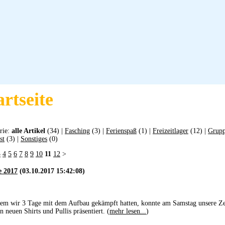
artseite
rie:
alle Artikel
(34) |
Fasching
(3) |
Ferienspaß
(1) |
Freizeitlager
(12) |
Grupp
st
(3) |
Sonstiges
(0)
3
4
5
6
7
8
9
10
11
12
>
 2017
(03.10.2017 15:42:08)
em wir 3 Tage mit dem Aufbau gekämpft hatten, konnte am Samstag unsere Zel
n neuen Shirts und Pullis präsentiert. (
mehr lesen...
)