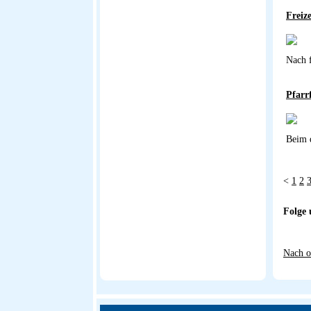
Freize
Nach f
Pfarr
Beim d
<
1
2
Folge 
Nach o